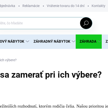
bjednávka
Reklamácie
Vrátenie tovaru do 14 dní
Kontakty
Hľadať
ROVÝ NÁBYTOK
ZÁHRADNÝ NÁBYTOK
ZÁHRADA
Z
ich výbere?
sa zamerať pri ich výbere?
ežitejších rozhodnutí, ktorým rodičia čelia. Našou prioritou