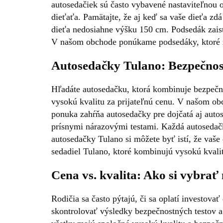
autosedačiek sú často vybavené nastaviteľnou 
dieťaťa. Pamätajte, že aj keď sa vaše dieťa zd
dieťa nedosiahne výšku 150 cm. Podsedák zaisť
V našom obchode ponúkame podsedáky, ktoré z
Autosedačky Tulano: Bezpečnosť
Hľadáte autosedačku, ktorá kombinuje bezpečno
vysokú kvalitu za prijateľnú cenu. V našom ob
ponuka zahŕňa autosedačky pre dojčatá aj auto
prísnymi nárazovými testami. Každá autoseda
autosedačky Tulano si môžete byť istí, že va
sedadiel Tulano, ktoré kombinujú vysokú kvalit
Cena vs. kvalita: Ako si vybrať
Rodičia sa často pýtajú, či sa oplatí investova
skontrolovať výsledky bezpečnostných testov a