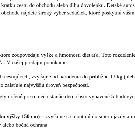
 o krátku cestu do obchodu alebo dlhú dovolenku. Detské aut
 obchode nájdete široký výber sedačiek, ktoré poskytnú vášm
 ktoré zodpovedajú výške a hmotnosti dieťaťa. Toto rozdeleni
a. V našej predajni ponúkame:
 cestujúcich, zvyčajne od narodenia do približne 13 kg (ale
čo zaisťuje najvyššiu úroveň bezpečnosti.
ly určené pre o niečo staršie deti, často vybavené 5-bodov
ebo výšky 150 cm)
– zvyčajne sa montujú do smeru jazdy a 
y alebo bočná ochrana.