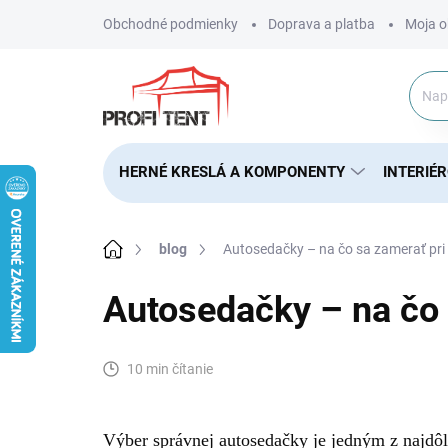
Prejsť
Obchodné podmienky
Doprava a platba
Moja o
na
obsah
HERNÉ KRESLÁ A KOMPONENTY
INTERIÉ
Domov
blog
Autosedačky – na čo sa zamerať pri 
Autosedačky – na čo 
10 min čítanie
Výber správnej autosedačky je jedným z najdôl