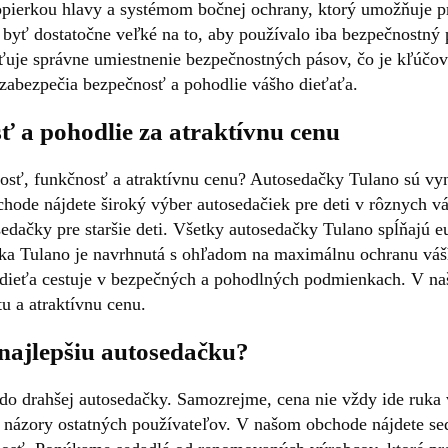
opierkou hlavy a systémom bočnej ochrany, ktorý umožňuje pr
á byť dostatočne veľké na to, aby používalo iba bezpečnostný 
uje správne umiestnenie bezpečnostných pásov, čo je kľúčov
abezpečia bezpečnosť a pohodlie vášho dieťaťa.
 a pohodlie za atraktívnu cenu
sť, funkčnosť a atraktívnu cenu? Autosedačky Tulano sú vyni
chode nájdete široký výber autosedačiek pre deti v rôznych 
sedačky pre staršie deti. Všetky autosedačky Tulano spĺňajú
čka Tulano je navrhnutá s ohľadom na maximálnu ochranu váš
še dieťa cestuje v bezpečných a pohodlných podmienkach. V 
u a atraktívnu cenu.
 najlepšiu autosedačku?
ť do drahšej autosedačky. Samozrejme, cena nie vždy ide ruka v
 názory ostatných používateľov. V našom obchode nájdete se