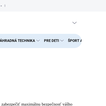
Hodnotenie obchodu
Podmienky ochrany osobných údajov
PRÁZDNY KOŠÍK
NÁKUPNÝ
KOŠÍK
ÁHRADNÁ TECHNIKA
PRE DETI
ŠPORT A FITNESS
 je zabezpečiť maximálnu bezpečnosť vášho