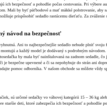
ujú ich bezpečnosť a pohodlie počas cestovania. Pri výbere au
m. Mali by byť päťbodové a mať mäkké polstrovanie, aby sa z
možňuje prispôsobiť sedadlo rastúcemu dieťaťu. Za zváženie
bný návod na bezpečnosť
vyhnutná. Ani to najbezpečnejšie sedadlo nebude plniť svoju
o montujú a každý model je dodávaný s podrobným návodom. V 
tosedačka by mala byť nainštalovaná na zadnom sedadle, čo j
e, či je bezpečne upevnené a či sa nepohybuje do strán ani do
yhľadajte pomoc odborníka. V našom obchode sa môžete vždy 
edačiek, sú určené sedačky vo váhovej kategórii 15 – 36 kg al
e staršie deti, ktoré zabezpečia ich bezpečnosť a pohodlie po