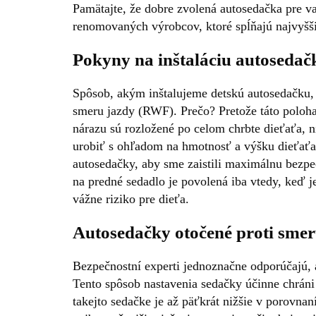
Pamätajte, že dobre zvolená autosedačka pre v
renomovaných výrobcov, ktoré spĺňajú najvyšši
Pokyny na inštaláciu autosedač
Spôsob, akým inštalujeme detskú autosedačku, m
smeru jazdy (RWF). Prečo? Pretože táto poloha
nárazu sú rozložené po celom chrbte dieťaťa, 
urobiť s ohľadom na hmotnosť a výšku dieťaťa 
autosedačky, aby sme zaistili maximálnu bezpeč
na predné sedadlo je povolená iba vtedy, keď
vážne riziko pre dieťa.
Autosedačky otočené proti smer
Bezpečnostní experti jednoznačne odporúčajú, a
Tento spôsob nastavenia sedačky účinne chráni 
takejto sedačke je až päťkrát nižšie v porovn