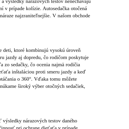
ky a výsledky nárazových testov nenechávajú
ní v prípade kolízie. Autosedačka otočená
om náraze najzraniteľnejšie. V našom obchode
re deti, ktoré kombinujú vysokú úroveň
ru jazdy aj dopredu, čo rodičom poskytuje
ťa zo sedačky, čo ocenia najmä rodičia
eťaťa inštaláciou proti smeru jazdy a keď
u otáčania o 360°. Vďaka tomu môžete
onúkame široký výber otočných sedačiek,
vať výsledky nárazových testov daného
činnosť pri ochrane dieťaťa v prípade