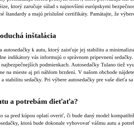
i-Size, ktorý zaručuje súlad s najnovšími európskymi bezpeč
né štandardy a majú príslušné certifikáty. Pamätajte, že výbe
noduchá inštalácia
utosedačky k autu, ktorý zaisťuje jej stabilitu a minimalizu
ne indikátory vás informujú o správnom pripevnení sedačky.
o najbezpečnejších podmienkach. Autosedačky Tulano tiež využ
stane na mieste aj pri náhlom brzdení. V našom obchode nájde
a stabilitu sedačky. Pri výbere autosedačky pre vaše dieťa sa
utu a potrebám dieťaťa?
to sa pred kúpou oplatí overiť, či bude daný model kompati
sedačky, ktorá bude dokonale vyhovovať vášmu autu a potre