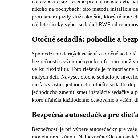
najbezpečnejšie riešenie pre najmenšie deti, na
nikoho na pochybách: táto metóda inštalácie de
proti smeru jazdy slúži ako štít, ktorý účinne 
nájdete široký výber sedadiel RWF od renomo
Otočné sedadlá: pohodlie a bez
Spomedzi moderných riešení si otočné sedadlá 
bezpečnosti s výnimočným komfortom používani
veľkú flexibilitu. Toto riešenie je mimoriadne
malých detí. Navyše, otočné sedadlo je investíc
dieťa vyrastie, jednoducho otočíte sedadlo do
jednoducho zmeniť smer inštalácie sedačky a 
ktoré uľahčia každodenné cestovanie s vaším 
Bezpečná autosedačka pre dieťa
Bezpečnosť je pri výbere autosedačky pre vaše 
modelu pred kúpou. Najbezpečnejšie autosedačky