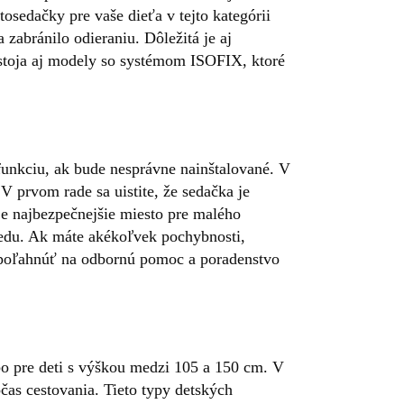
tosedačky pre vaše dieťa v tejto kategórii
abránilo odieraniu. Dôležitá je aj
 stoja aj modely so systémom ISOFIX, ktoré
 funkciu, ak bude nesprávne nainštalované. V
prvom rade sa uistite, že sedačka je
e najbezpečnejšie miesto pre malého
predu. Ak máte akékoľvek pochybnosti,
spoľahnúť na odbornú pomoc a poradenstvo
ebo pre deti s výškou medzi 105 a 150 cm. V
čas cestovania. Tieto typy detských