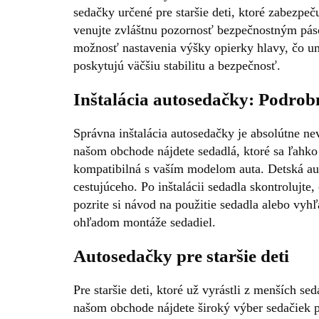
sedačky určené pre staršie deti, ktoré zabezpeč
venujte zvláštnu pozornosť bezpečnostným páso
možnosť nastavenia výšky opierky hlavy, čo u
poskytujú väčšiu stabilitu a bezpečnosť.
Inštalácia autosedačky: Podro
Správna inštalácia autosedačky je absolútne ne
našom obchode nájdete sedadlá, ktoré sa ľahk
kompatibilná s vaším modelom auta. Detská au
cestujúceho. Po inštalácii sedadla skontrolujt
pozrite si návod na použitie sedadla alebo v
ohľadom montáže sedadiel.
Autosedačky pre staršie deti
Pre staršie deti, ktoré už vyrástli z menších s
našom obchode nájdete široký výber sedačiek pr