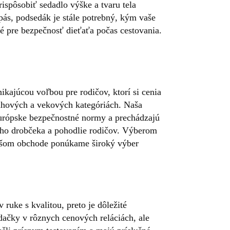
ispôsobiť sedadlo výške a tvaru tela
pás, podsedák je stále potrebný, kým vaše
é pre bezpečnosť dieťaťa počas cestovania.
kajúcou voľbou pre rodičov, ktorí si cenia
váhových a vekových kategóriách. Naša
 európske bezpečnostné normy a prechádzajú
ho drobčeka a pohodlie rodičov. Výberom
našom obchode ponúkame široký výber
 ruke s kvalitou, preto je dôležité
dačky v rôznych cenových reláciách, ale