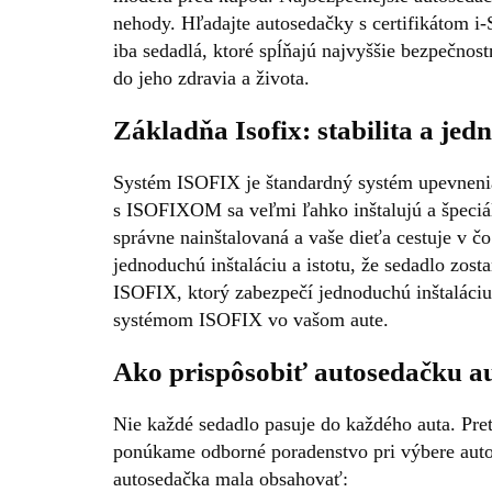
nehody. Hľadajte autosedačky s certifikátom 
iba sedadlá, ktoré spĺňajú najvyššie bezpečnost
do jeho zdravia a života.
Základňa Isofix: stabilita a jed
Systém ISOFIX je štandardný systém upevnenia a
s ISOFIXOM sa veľmi ľahko inštalujú a špeciál
správne nainštalovaná a vaše dieťa cestuje v č
jednoduchú inštaláciu a istotu, že sedadlo zo
ISOFIX, ktorý zabezpečí jednoduchú inštaláciu 
systémom ISOFIX vo vašom aute.
Ako prispôsobiť autosedačku a
Nie každé sedadlo pasuje do každého auta. Pre
ponúkame odborné poradenstvo pri výbere auto
autosedačka mala obsahovať: