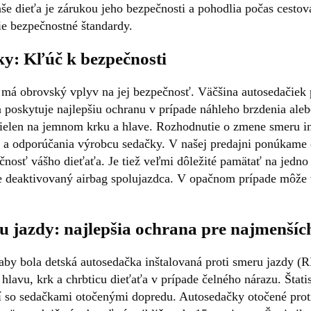
aše dieťa je zárukou jeho bezpečnosti a pohodlia počas cesto
e bezpečnostné štandardy.
ky: Kľúč k bezpečnosti
á obrovský vplyv na jej bezpečnosť. Väčšina autosedačiek pre
 poskytuje najlepšiu ochranu v prípade náhleho brzdenia aleb
nielen na jemnom krku a hlave. Rozhodnutie o zmene smeru in
a odporúčania výrobcu sedačky. V našej predajni ponúkame o
nosť vášho dieťaťa. Je tiež veľmi dôležité pamätať na jedno 
 je deaktivovaný airbag spolujazdca. V opačnom prípade môže
u jazdy: najlepšia ochrana pre najmenšíc
by bola detská autosedačka inštalovaná proti smeru jazdy (RF
hlavu, krk a chrbticu dieťaťa v prípade čelného nárazu. Štati
aní so sedačkami otočenými dopredu. Autosedačky otočené prot