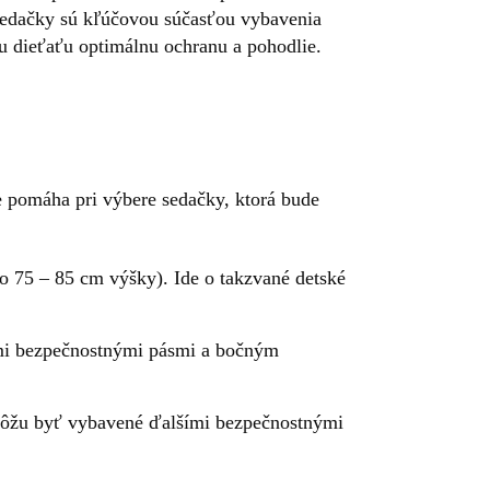
osedačky sú kľúčovou súčasťou vybavenia
u dieťaťu optimálnu ochranu a pohodlie.
e pomáha pri výbere sedačky, ktorá bude
bo 75 – 85 cm výšky). Ide o takzvané detské
ými bezpečnostnými pásmi a bočným
môžu byť vybavené ďalšími bezpečnostnými