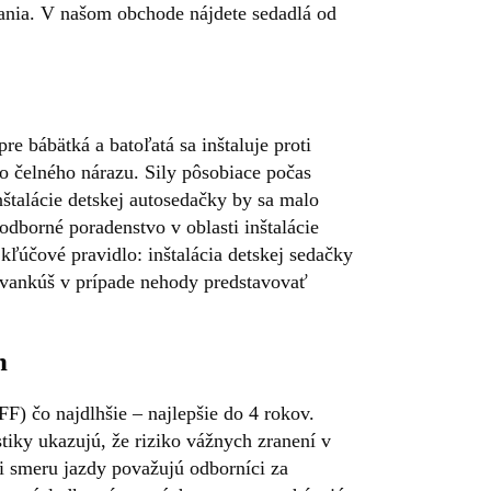
vania. V našom obchode nájdete sedadlá od
 bábätká a batoľatá sa inštaluje proti
o čelného nárazu. Sily pôsobiace počas
štalácie detskej autosedačky by sa malo
dborné poradenstvo v oblasti inštalácie
kľúčové pravidlo: inštalácia detskej sedačky
 vankúš v prípade nehody predstavovať
h
F) čo najdlhšie – najlepšie do 4 rokov.
stiky ukazujú, že riziko vážnych zranení v
i smeru jazdy považujú odborníci za