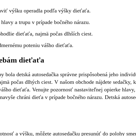
aviť výšku operadla podľa výšky dieťaťa.
hlavy a trupu v prípade bočného nárazu.
hodlie dieťaťa, najmä počas dlhších ciest.
admernému poteniu vášho dieťaťa.
rebám dieťaťa
, aby bola detská autosedačka správne prispôsobená jeho indi
ajmä počas dlhých ciest. V našom obchode nájdete sedačky, kt
ášho dieťaťa. Venujte pozornosť nastaviteľnej opierke hlavy,
 navyše chráni dieťa v prípade bočného nárazu. Detská autose
motnosť a výšku, môžete autosedačku presunúť do polohy sm