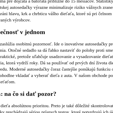
jmä pre dojčatá a batoľatá približne do 15 mesiacov. Štatisti
tskej autosedačky výrazne minimalizuje riziko vážnych zrane
chráni hlavu, krk a chrbticu vášho dieťaťa, ktoré sú pri čeln
vaných výrobcov.
pečnosť v jednom
zaslúžia osobitnú pozornosť. Ide o inovatívne autosedačky p
a. Otočné sedadlo sa dá ľahko nastaviť do polohy proti sme
 praktické, pretože uľahčuje usadzovanie a vysadzovanie dieťa
ia, ktorá vydrží roky. Dá sa používať od prvých dní života di
predu. Moderné autosedačky čoraz častejšie ponúkajú funkci
pohodlne vkladať a vyberať dieťa z auta. V našom obchode p
dieťaťom.
: na čo si dať pozor?
dieťa absolútnou prioritou. Preto je také dôležité skontrolo
 prechádzajú sériou prísnych testov, ktoré potvrdzujú ich ú