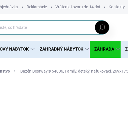
bjednávka
Reklamácie
Vrátenie tovaru do 14 dní
Kontakty
Hľadať
ROVÝ NÁBYTOK
ZÁHRADNÝ NÁBYTOK
ZÁHRADA
Z
enstvo
Bazén Bestway® 54006, Family, detský, nafukovací, 269x17