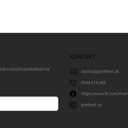
KONTAKT
ácie o nových produktoch na
obchod
@
profitent.sk
0944 618 488
https://www.fb.com/Profi
profitent.sk
osobných údajov