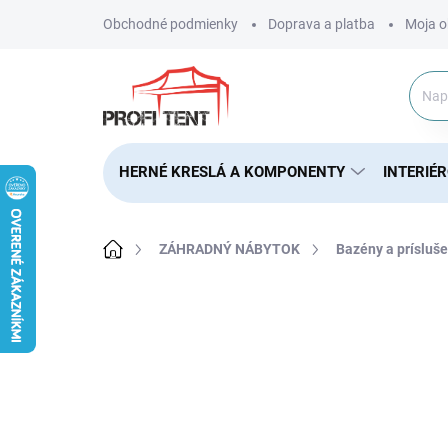
Prejsť
Obchodné podmienky
Doprava a platba
Moja o
na
obsah
HERNÉ KRESLÁ A KOMPONENTY
INTERIÉ
Domov
ZÁHRADNÝ NÁBYTOK
Bazény a prísluš