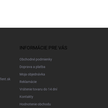
INFORMÁCIE PRE VÁS
Obchodné podmienky
Doprava a platba
Moja objednávka
Tent.sk
Reklamácie
Vrátenie tovaru do 14 dní
Kontakty
Hodnotenie obchodu