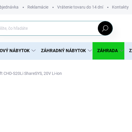
bjednávka
Reklamácie
Vrátenie tovaru do 14 dní
Kontakty
Hľadať
ROVÝ NÁBYTOK
ZÁHRADNÝ NÁBYTOK
ZÁHRADA
Z
t CHD-S20Li ShareSYS, 20V Li-ion