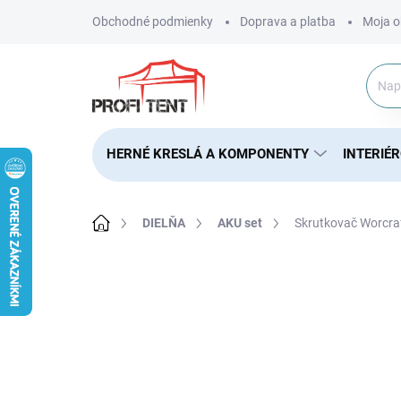
Prejsť
Obchodné podmienky
Doprava a platba
Moja o
na
obsah
HERNÉ KRESLÁ A KOMPONENTY
INTERIÉ
Domov
DIELŇA
AKU set
Skrutkovač Worcraf