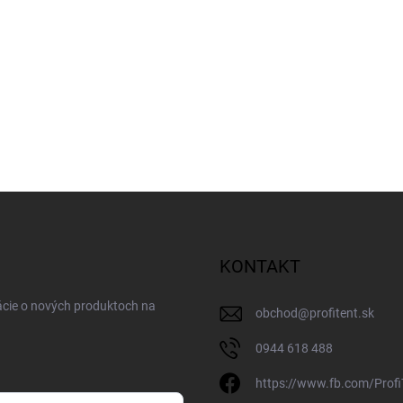
KONTAKT
ácie o nových produktoch na
obchod
@
profitent.sk
0944 618 488
https://www.fb.com/Profi